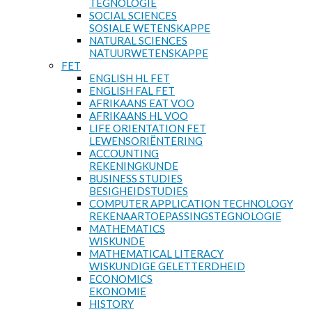
TEGNOLOGIE
SOCIAL SCIENCES
SOSIALE WETENSKAPPE
NATURAL SCIENCES
NATUURWETENSKAPPE
FET
ENGLISH HL FET
ENGLISH FAL FET
AFRIKAANS EAT VOO
AFRIKAANS HL VOO
LIFE ORIENTATION FET
LEWENSORIËNTERING
ACCOUNTING
REKENINGKUNDE
BUSINESS STUDIES
BESIGHEIDSTUDIES
COMPUTER APPLICATION TECHNOLOGY
REKENAARTOEPASSINGSTEGNOLOGIE
MATHEMATICS
WISKUNDE
MATHEMATICAL LITERACY
WISKUNDIGE GELETTERDHEID
ECONOMICS
EKONOMIE
HISTORY